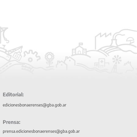
Editorial:
edicionesbonaerenses@gba.gob.ar
Prensa:
prensa.edicionesbonaerenses@gba.gob.ar