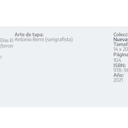
Arte de tapa:
Colecc
Antonio Berni (serigrafista)
Nuevas
lías El
Tamañ
(tercer
14 x 2
Página
o
104
ISBN:
978-9
Año:
2021