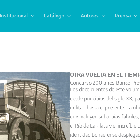
Institucional
Catálogo
Autores
Prensa
OTRA VUELTA EN EL TIEM
Concurso 200 años Banco Pro
Los doce cuentos de este volume
desde principios del siglo XX, p
militar, hasta el presente. Tamb
que incluyen suburbios fabriles,
el Río de La Plata y el increíble 
identidad bonaerense desplegad