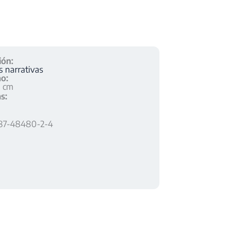
ión:
 narrativas
o:
0 cm
s:
87-48480-2-4