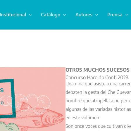
Institucional
Catálogo
Autores
Prensa
OTROS MUCHOS SUCESOS
Concurso Haroldo Conti 2023
Una niña que asiste a una carre
debaten la gesta del Che Guevar
hombre que atropella a un perro
algunas de las variadas histori
en este volumen.
Son once voces que cultivan dive