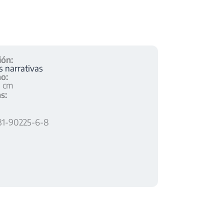
ión:
 narrativas
o:
0 cm
s:
31-90225-6-8