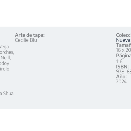
Arte de tapa:
Colecc
Cecilie Blu
Nuevas
Tamañ
 Vega
16 x 2
orches,
Página
Neill,
116
Godoy
ISBN:
irolo,
978-6
Año:
2024
a Shua.