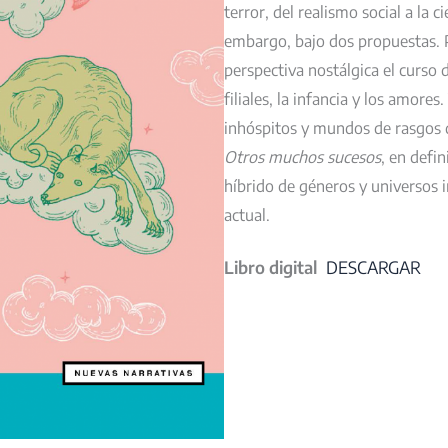
terror, del realismo social a la c
embargo, bajo dos propuestas. P
perspectiva nostálgica el curso d
filiales, la infancia y los amores
inhóspitos y mundos de rasgos d
Otros muchos sucesos
, en defi
híbrido de géneros y universos i
actual.
Libro digital
DESCARGAR