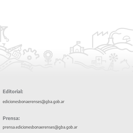
Editorial:
edicionesbonaerenses@gba.gob.ar
Prensa:
prensa.edicionesbonaerenses@gba.gob.ar